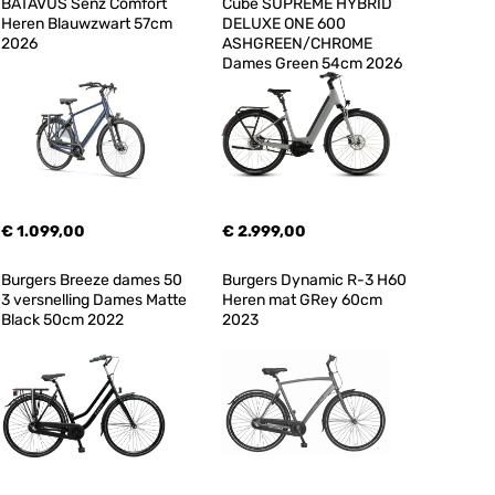
BATAVUS Senz Comfort 
Cube SUPREME HYBRID 
Heren Blauwzwart 57cm 
DELUXE ONE 600 
2026
ASHGREEN/CHROME 
Dames Green 54cm 2026
€ 1.099,00
€ 2.999,00
Burgers Breeze dames 50 
Burgers Dynamic R-3 H60 
3 versnelling Dames Matte 
Heren mat GRey 60cm 
Black 50cm 2022
2023