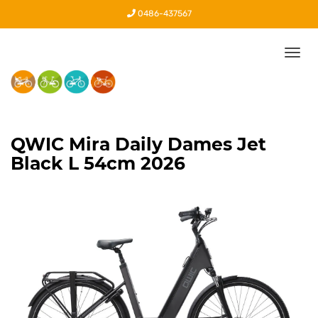
0486-437567
Tog
nav
QWIC Mira Daily Dames Jet
Black L 54cm 2026