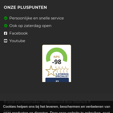
ONZE PLUSPUNTEN
Persoonlijke en snelle service
Ook op zaterdag open
Facebook
Youtube
© 2026 De Fietsmaker. Ondersteund door
SitePack ®
Cookies helpen ons bij het leveren, beschermen en verbeteren van
De fietsenmaker voor Ravenstein en omgeving alles voor uw
fiets
onze producten en diensten. Door onze website te gebruiken, gaat