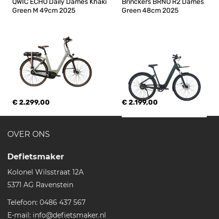
QWIC ECHO Daily Dames Khaki 
Brinckers BRNO R2 Dames 
Green M 49cm 2025
Green 48cm 2025
€ 2.299,00
€ 2.199,00
OVER ONS
Defietsmaker
Kolonel Wilsstraat 12A
5371 AG
Ravenstein
Telefoon:
0486 437 567
E-mail:
info@defietsmaker.nl