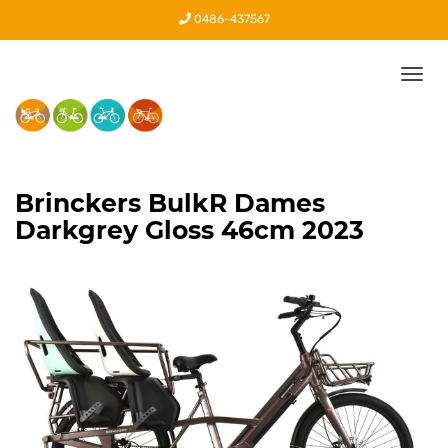
0486-437567
Tog
nav
Brinckers BulkR Dames
Darkgrey Gloss 46cm 2023